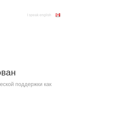
I speak english
ован
еской поддержки как