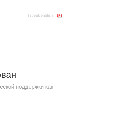
I speak english
ован
еской поддержки как