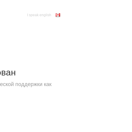
I speak english
ован
еской поддержки как