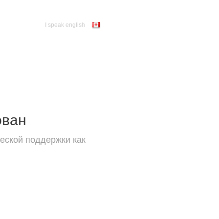
I speak english
ован
еской поддержки как