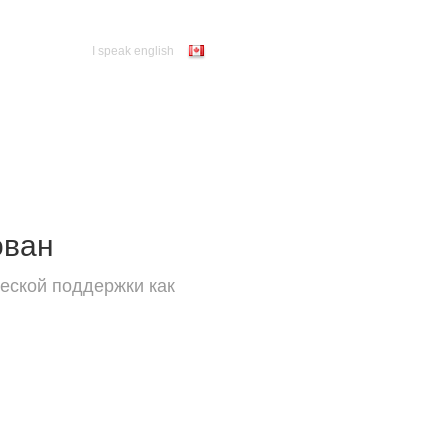
I speak english
ован
еской поддержки как