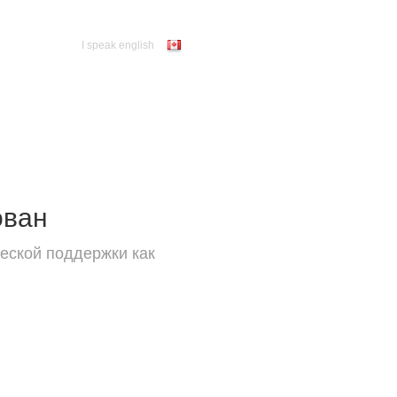
I speak english
ован
еской поддержки как