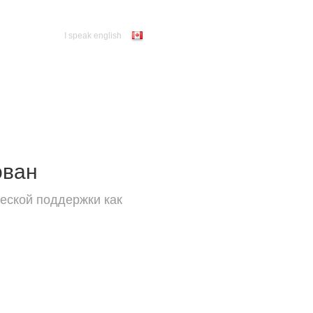
I speak english
ован
еской поддержки как