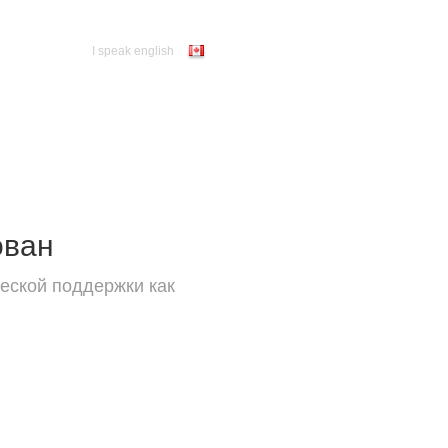
I speak english
ован
еской поддержки как