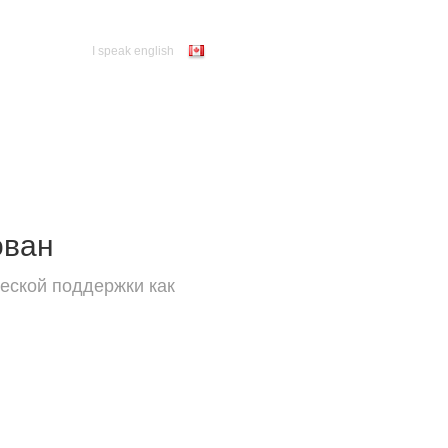
I speak english
ован
еской поддержки как